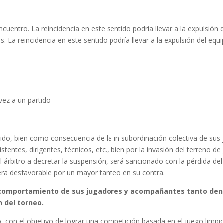
uentro. La reincidencia en este sentido podría llevar a la expulsión d
La reincidencia en este sentido podría llevar a la expulsión del equip
ez a un partido
tido, bien como consecuencia de la in subordinación colectiva de sus
sistentes, dirigentes, técnicos, etc., bien por la invasión del terreno
l árbitro a decretar la suspensión, será sancionado con la pérdida del
era desfavorable por un mayor tanteo en su contra.
l comportamiento de sus jugadores y acompañantes tanto dent
 del torneo.
 con el objetivo de lograr una competición basada en el juego limpio, 