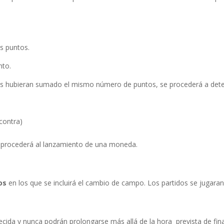
s puntos.
nto.
pos hubieran sumado el mismo número de puntos, se procederá a determ
ontra)
e procederá al lanzamiento de una moneda.
os
en los que se incluirá el cambio de campo. Los partidos se jugaran
cida y nunca podrán prolongarse más allá de la hora prevista de fina