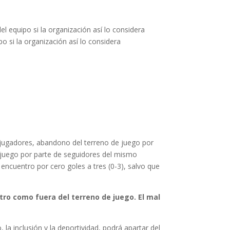
el equipo si la organización así lo considera
o si la organización así lo considera
 jugadores, abandono del terreno de juego por
 de juego por parte de seguidores del mismo
 encuentro por cero goles a tres (0-3), salvo que
ro como fuera del terreno de juego. El mal
la inclusión y la deportividad, podrá apartar del